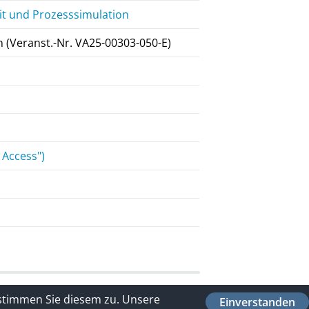
it und Prozesssimulation
 (Veranst.-Nr. VA25-00303-050-E)
 Access")
 stimmen Sie diesem zu.
Unsere
Einverstanden