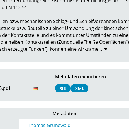
erfordert umfangreiche Kenntnisse über die insgesamt 13 r
EN 1127-1. 

llen bzw. mechanischen Schlag- und Schleifvorgängen kommt
ücke bzw. Bauteile zu einer Umwandlung der kinetischen En
 der Kontaktstelle und es kommt unter Umständen zu einem
ie heißen Kontaktstellen (Zündquelle "heiße Oberflächen") 
isch erzeugte Funken")  können eine wirksame
…
Metadaten exportieren
B.pdf
RIS
XML
Metadaten
Thomas Grunewald