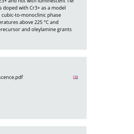
 RE3+ and not with luminescent TM 
Ps doped with Cr3+ as a model 
 cubic-to-monoclinic phase 
eratures above 225 °C and 
precursor and oleylamine grants 
scence.pdf