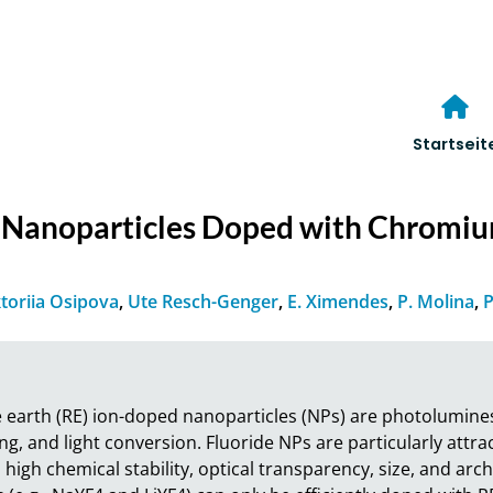
Startseit
 Nanoparticles Doped with Chromiu
ktoriia Osipova
,
Ute Resch-Genger
,
E. Ximendes
,
P. Molina
,
P
e earth (RE) ion-doped nanoparticles (NPs) are photolumines
g, and light conversion. Fluoride NPs are particularly attract
h chemical stability, optical transparency, size, and archite