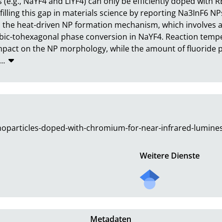
s (e.g., NaYF4 and LiYF4) can only be efficiently doped with
 filling this gap in materials science by reporting Na3InF6 N
 the heat-driven NP formation mechanism, which involves a
cubic-tohexagonal phase conversion in NaYF4. Reaction temp
impact on the NP morphology, while the amount of fluoride 
…
noparticles-doped-with-chromium-for-near-infrared-lumine
Weitere Dienste
Metadaten