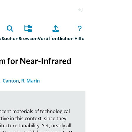
Anmelden
e
Suchen
Browsen
Veröffentlichen
Hilfe
m for Near-Infrared
. Canton
,
R. Marin
cent materials of technological 
ive in this context, since they 
cture tunability. Yet, nearly all 