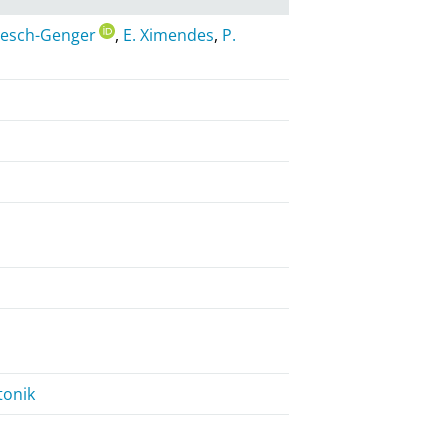
Resch-Genger
,
E. Ximendes
,
P.
tonik