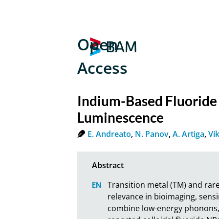
Open
Access
Indium-Based Fluoride
Luminescence
E. Andreato
,
N. Panov
,
A. Artiga
,
Vi
Transition metal (TM) and rar
relevance in bioimaging, sensin
combine low-energy phonons, hig