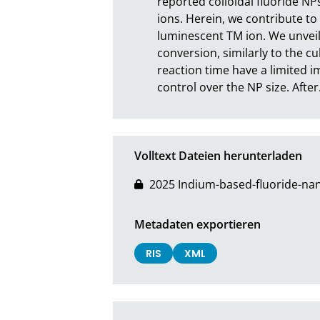
reported colloidal fluoride NP
ions. Herein, we contribute to
luminescent TM ion. We unveil
conversion, similarly to the 
reaction time have a limited 
control over the NP size. After
Volltext Dateien herunterladen
2025 Indium-based-fluoride-na
Metadaten exportieren
RIS
XML