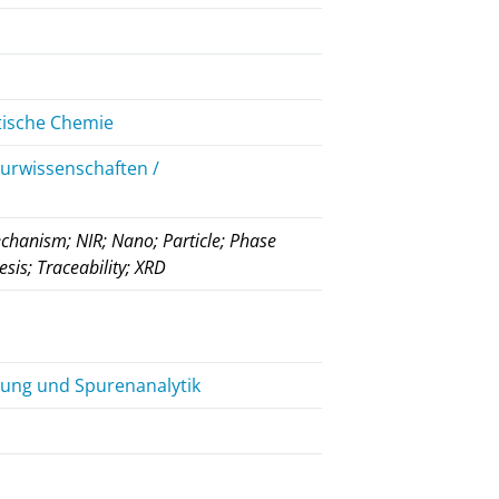
tische Chemie
eurwissenschaften /
echanism; NIR; Nano; Particle; Phase
sis; Traceability; XRD
rung und Spurenanalytik