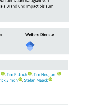
on der Dauerhaftigkeit von 
ls Brand und Impact bis zum 
en
Weitere Dienste
l
,
Tim Pittrich
,
Tim Neugum
rick Simon
,
Stefan Maack