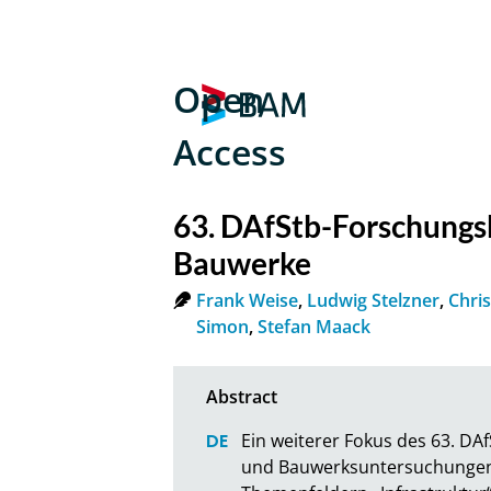
Open
Access
63. DAfStb-Forschungs
Bauwerke
Frank Weise
,
Ludwig Stelzner
,
Chri
Simon
,
Stefan Maack
Ein weiterer Fokus des 63. DA
und Bauwerksuntersuchungen. 