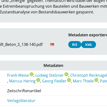
 und „Energie“ gegeben. Thematisch wird dabei der Bogen v
e Extrembeanspruchung von Bauteilen und Bauwerken mitte
Zustandsanalyse von Bestandsbauwerken gespannt.
Metadaten exportier
ft_Beton_S_138-140.pdf
RIS
XML
Metadaten
Frank Weise
,
Ludwig Stelzner
,
Christoph Recknage
,
Marcus Hering
,
Georg Fiedler
,
Marc Thiele
,
Pat
Zeitschriftenartikel
Verlagsliteratur