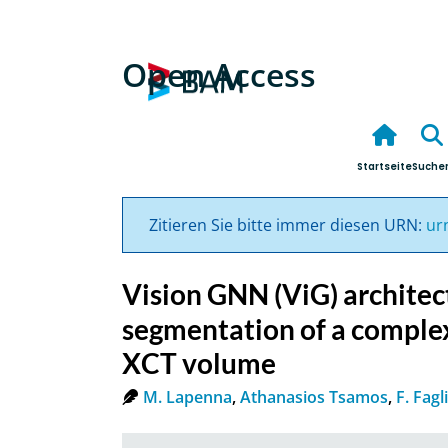
Open Access
Startseite
Suche
Zitieren Sie bitte immer diesen URN:
ur
Vision GNN (ViG) architect
segmentation of a comple
XCT volume
M. Lapenna
,
Athanasios Tsamos
,
F. Fagl