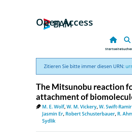
Open Access
Startseite
Suche
Zitieren Sie bitte immer diesen URN:
ur
The Mitsunobu reaction fo
attachment of biomolecul
M. E. Wolf
,
W. M. Vickery
,
W. Swift-Ramir
Jasmin Er
,
Robert Schusterbauer
,
R. Ah
Sydlik