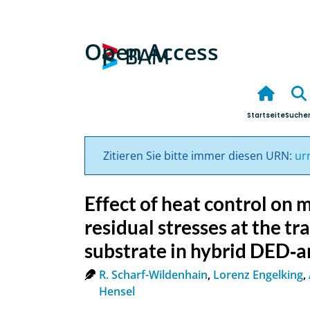
Open Access
Startseite
Suche
Zitieren Sie bitte immer diesen URN:
ur
Effect of heat control on 
residual stresses at the t
substrate in hybrid DED‑
R. Scharf-Wildenhain
,
Lorenz Engelking
,
Hensel