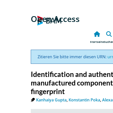
Open Access
Startseite
Suche
Zitieren Sie bitte immer diesen URN:
ur
Identification and authent
manufactured components 
fingerprint
Kanhaiya Gupta
,
Konstantin Poka
,
Alexa