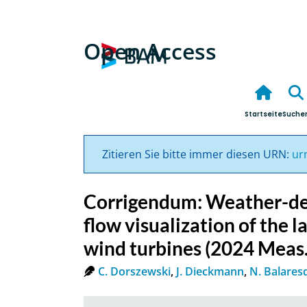
Open Access
Startseite
Suche
Zitieren Sie bitte immer diesen URN:
ur
Corrigendum: Weather-de
flow visualization of the 
wind turbines (2024 Meas.
C. Dorszewski
,
J. Dieckmann
,
N. Balares