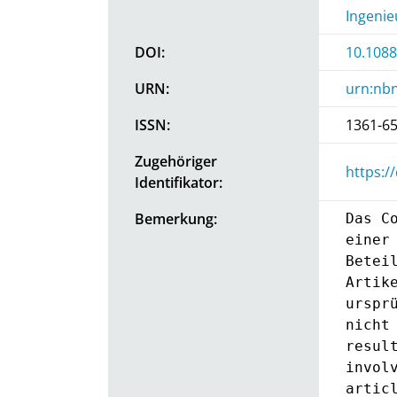
Ingenie
DOI:
10.108
URN:
urn:nbn
ISSN:
1361-6
Zugehöriger
https:/
Identifikator:
Bemerkung:
Das C
einer
Betei
Artik
urspr
nicht
resul
invol
artic