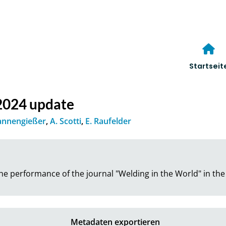
Startseit
 2024 update
annengießer
,
A. Scotti
,
E. Raufelder
the performance of the journal "Welding in the World" in the 
Metadaten exportieren