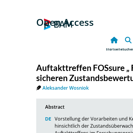
Open Access
Startseite
Suche
Auftakttreffen FOSsure „ 
sicheren Zustandsbewert
Aleksander Wosniok
Vorstellung der Vorarbeiten und K
hinsichtlich der Zustandsüberwac
Auftakttreffens im Forschungsproj