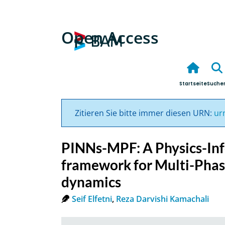
Open Access
Startseite
Suche
Zitieren Sie bitte immer diesen URN:
ur
PINNs-MPF: A Physics-In
framework for Multi-Phase
dynamics
Seif Elfetni
,
Reza Darvishi Kamachali