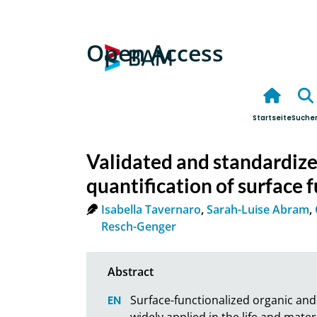
Open Access
Startseite
Suche
Validated and standardi
quantification of surface 
Isabella Tavernaro
,
Sarah-Luise Abram
,
Resch-Genger
Surface-functionalized organic and
widely applied in the life and mat