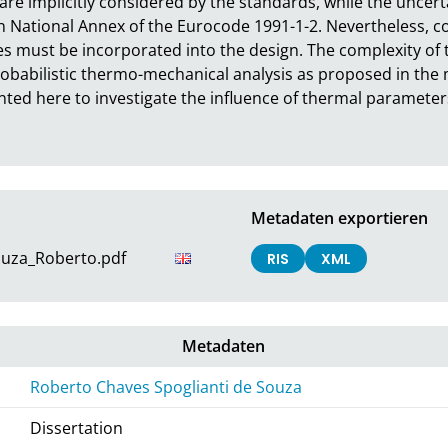
are implicitly considered by the standards, while the uncertai
 National Annex of the Eurocode 1991-1-2. Nevertheless, co
es must be incorporated into the design. The complexity of th
robabilistic thermo-mechanical analysis as proposed in the 
ed here to investigate the influence of thermal parameters 
Metadaten exportieren
ouza_Roberto.pdf
RIS
XML
Metadaten
Roberto Chaves Spoglianti de Souza
Dissertation