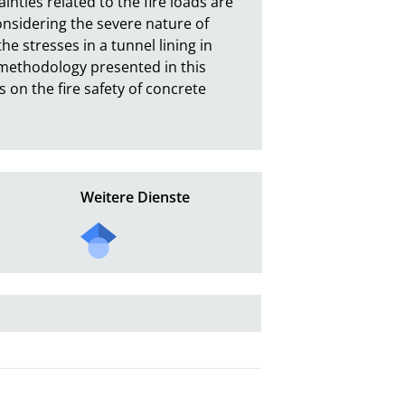
nties related to the fire loads are 
nsidering the severe nature of 
e stresses in a tunnel lining in 
methodology presented in this 
on the fire safety of concrete 
Weitere Dienste