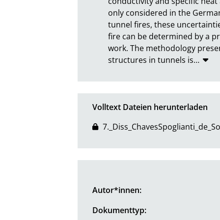
conductivity and specific heat 
only considered in the German
tunnel fires, these uncertainti
fire can be determined by a p
work. The methodology present
structures in tunnels is
…
Volltext Dateien herunterladen
7._Diss_ChavesSpoglianti_de_S
Autor*innen:
Dokumenttyp: