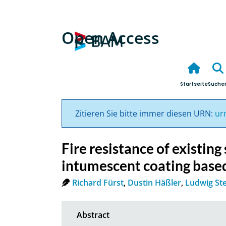
Open Access
Startseite
Suche
Zitieren Sie bitte immer diesen URN:
ur
Fire resistance of existing
intumescent coating based
Richard Fürst
,
Dustin Häßler
,
Ludwig Ste