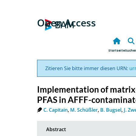
Open Access
Startseite
Suche
Zitieren Sie bitte immer diesen URN:
ur
Implementation of matrix
PFAS in AFFF-contaminate
C. Capitain
,
M. Schüßler
,
B. Bugsel
,
J. Zw