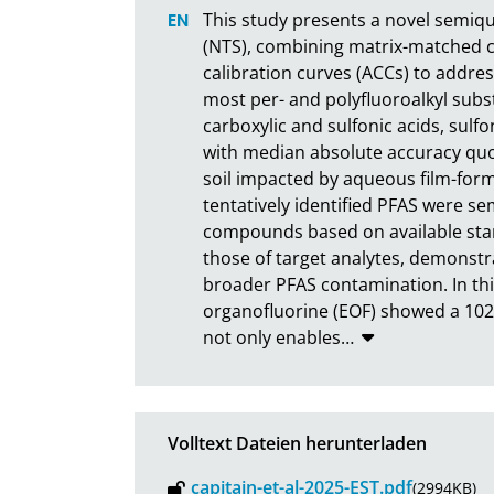
This study presents a novel semiqu
(NTS), combining matrix-matched cal
calibration curves (ACCs) to address
most per- and polyfluoroalkyl substa
carboxylic and sulfonic acids, sulfo
with median absolute accuracy quo
soil impacted by aqueous film-formi
tentatively identified PFAS were sem
compounds based on available sta
those of target analytes, demonstrat
broader PFAS contamination. In this
organofluorine (EOF) showed a 102
not only enables
…
Volltext Dateien herunterladen
capitain-et-al-2025-EST.pdf
(2994KB)