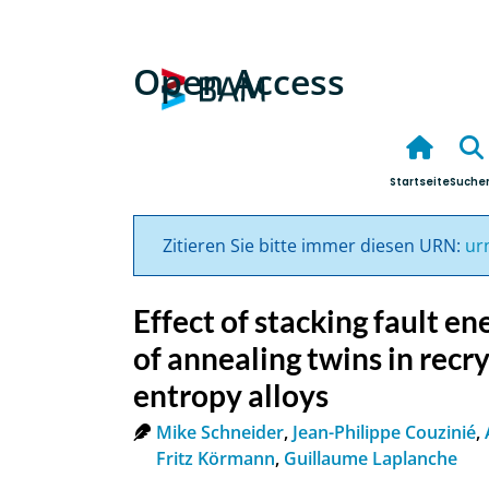
Open Access
Startseite
Suche
Zitieren Sie bitte immer diesen URN:
ur
Effect of stacking fault e
of annealing twins in rec
entropy alloys
Mike Schneider
,
Jean-Philippe Couzinié
,
Fritz Körmann
,
Guillaume Laplanche