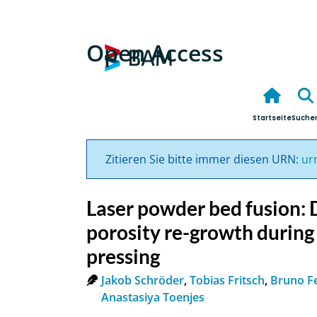
Open Access
Startseite
Suche
Zitieren Sie bitte immer diesen URN:
ur
Laser powder bed fusion: D
porosity re-growth during 
pressing
Jakob Schröder
,
Tobias Fritsch
,
Bruno Fe
Anastasiya Toenjes