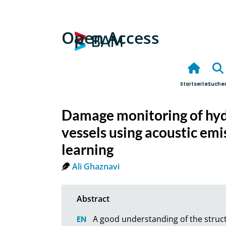
Open Access
Startseite
Suche
Damage monitoring of hyd
vessels using acoustic em
learning
Ali Ghaznavi
A good understanding of the struct