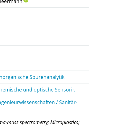
 Meermann
Anorganische Spurenanalytik
 Chemische und optische Sensorik
ngenieurwissenschaften / Sanitär-
sma-mass spectrometry; Microplastics;