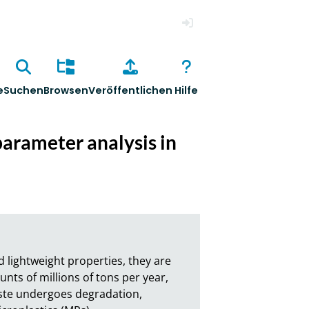
Anmelden
e
Suchen
Browsen
Veröffentlichen
Hilfe
parameter analysis in
d lightweight properties, they are 
s of millions of tons per year, 
ste undergoes degradation, 