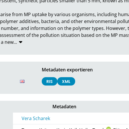
sistent, synthetic particles smaller than 5 mm, known as micr
 arise from MP uptake by various organisms, including huma
 polymer additives, bacteria, and other environmental pollu
, number, and information on the polymer types. However, ther
assessment of the pollution situation based on the MP mass 
, a new
…
Metadaten exportieren
RIS
XML
Metadaten
Vera Scharek