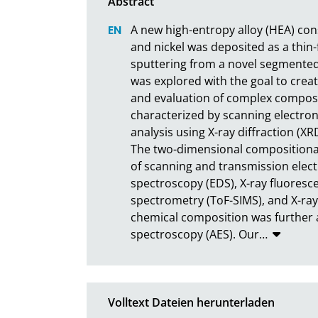
A new high-entropy alloy (HEA) con
and nickel was deposited as a thin-
sputtering from a novel segmented 
was explored with the goal to creat
and evaluation of complex composite
characterized by scanning electron
analysis using X-ray diffraction (XR
The two-dimensional compositiona
of scanning and transmission elect
spectroscopy (EDS), X-ray fluoresce
spectrometry (ToF-SIMS), and X-ray
chemical composition was further 
spectroscopy (AES). Our
…
Volltext Dateien herunterladen