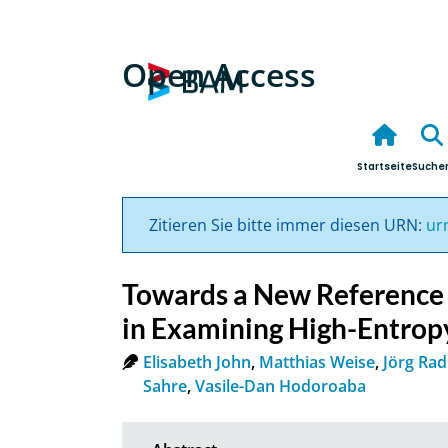
Open Access
Startseite
Suche
Zitieren Sie bitte immer diesen URN:
ur
Towards a New Reference 
in Examining High-Entropy
Elisabeth John
,
Matthias Weise
,
Jörg Rad
Sahre
,
Vasile-Dan Hodoroaba