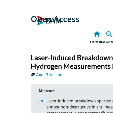
Open Access
Startseite
Suche
Laser-Induced Breakdown 
Hydrogen Measurements i
Axel Griesche
Laser-induced breakdown spectrosco
almost non-destructive in situ mea
pretreatment is not necessarily ne