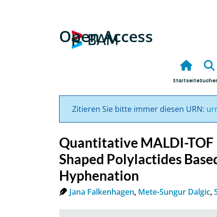
Open Access
Startseite
Suche
Zitieren Sie bitte immer diesen URN:
ur
Quantitative MALDI-TOF M
Shaped Polylactides Base
Hyphenation
Jana Falkenhagen
,
Mete-Sungur Dalgic
,