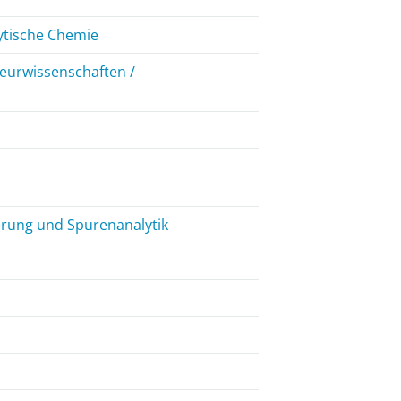
ytische Chemie
ieurwissenschaften /
n
erung und Spurenanalytik