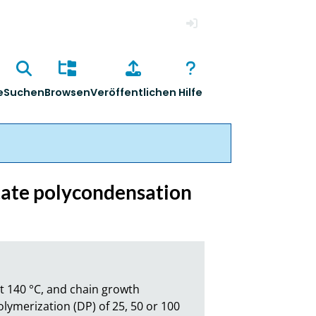
Anmelden
e
Suchen
Browsen
Veröffentlichen
Hilfe
 state polycondensation
t 140 °C, and chain growth 
olymerization (DP) of 25, 50 or 100 