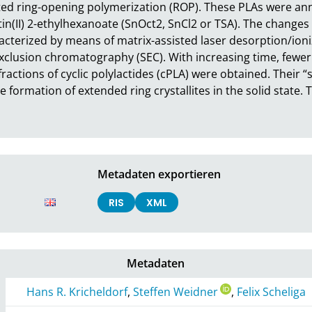
ed ring-opening polymerization (ROP). These PLAs were annea
tin(II) 2-ethylhexanoate (SnOct2, SnCl2 or TSA). The changes 
cterized by means of matrix-assisted laser desorption/ioniz
clusion chromatography (SEC). With increasing time, fewer 
actions of cyclic polylactides (cPLA) were obtained. Their “
formation of extended ring crystallites in the solid state. T
Metadaten exportieren
RIS
XML
Metadaten
Hans R. Kricheldorf
,
Steffen Weidner
,
Felix Scheliga