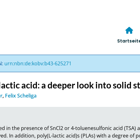
Startseit
N:
urn:nbn:de:kobv:b43-625271
actic acid: a deeper look into solid
er
,
Felix Scheliga
ed in the presence of SnCl2 or 4-toluenesulfonic acid (TSA) a
d. In addition, poly(L-lactic acid)s (PLAs) with a degree of p