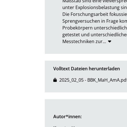
Maßstab sind eine vielverspre
unter Explosionsbelastung sind 
Die Forschungsarbeit fokussier
Sprengversuchen in Frage ko
Probekörpern unterschiedlich
getestet und unterschiedlich
Messtechniken zur
…
Volltext Dateien herunterladen
2025_02_05 - BBK_MaH_AmA.pd
Autor*innen: