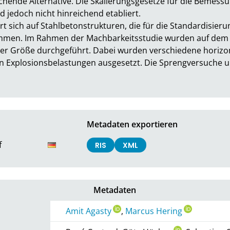
chende Alternative. Die Skalierungsgesetze für die Bemess
jedoch nicht hinreichend etabliert.  

t sich auf Stahlbetonstrukturen, die für die Standardisierun
mmen. Im Rahmen der Machbarkeitsstudie wurden auf dem 
er Größe durchgeführt. Dabei wurden verschiedene horizont
en Explosionsbelastungen ausgesetzt. Die Sprengversuche u
Metadaten exportieren
f
RIS
XML
Metadaten
Amit Agasty
,
Marcus Hering