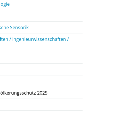
logie
ische Sensorik
ten / Ingenieurwissenschaften /
völkerungsschutz 2025