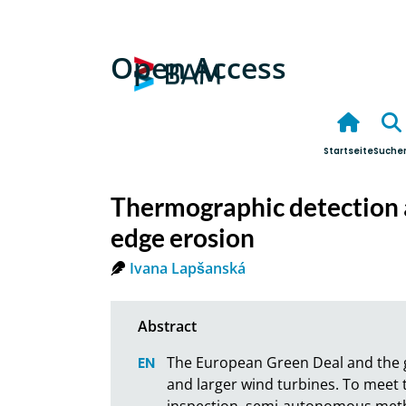
Open Access
Startseite
Suche
Thermographic detection a
edge erosion
Ivana Lapšanská
The European Green Deal and the gl
and larger wind turbines. To meet
inspection, semi-autonomous metho