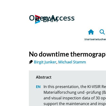
Open Access
Startseite
Suche
No downtime thermographi
Birgit Junker
,
Michael Stamm
In this presentation, the KI-VISIR 
Materialforschung und -prüfung (BA
and visual inspection data of 30 op
support the maintenance and inspec