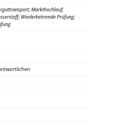
rguttransport; Markthochlauf;
Wasserstoff; Wiederkehrende Prüfung;
üfung
ntwortlichen