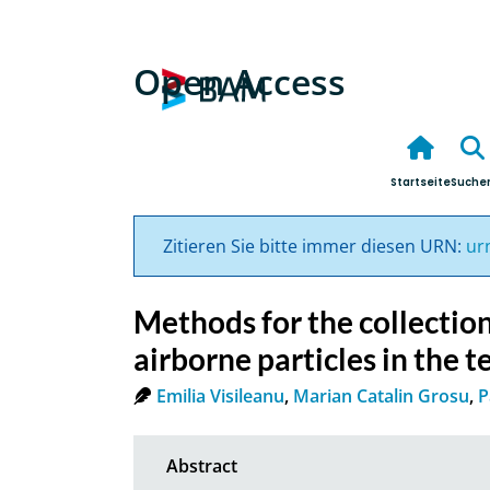
Open Access
Startseite
Suche
Zitieren Sie bitte immer diesen URN:
ur
Methods for the collection
airborne particles in the t
Emilia Visileanu
,
Marian Catalin Grosu
,
P