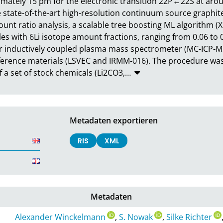
imately 15 pm for the electronic transition 22P←22S at arou
state-of-the-art high-resolution continuum source graphit
unt ratio analysis, a scalable tree boosting ML algorithm 
les with 6Li isotope amount fractions, ranging from 0.06 to 
r inductively coupled plasma mass spectrometer (MC-ICP-MS
reference materials (LSVEC and IRMM-016). The procedure was
 a set of stock chemicals (Li2CO3,
…
Metadaten exportieren
RIS
XML
Metadaten
Alexander Winckelmann
,
S. Nowak
,
Silke Richter