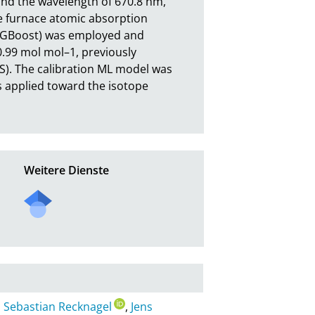
nd the wavelength of 670.8 nm, 
e furnace atomic absorption 
(XGBoost) was employed and 
0.99 mol mol–1, previously 
). The calibration ML model was 
 applied toward the isotope 
Weitere Dienste
,
Sebastian Recknagel
,
Jens