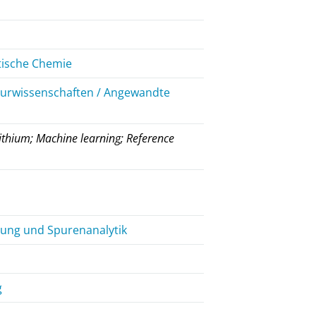
tische Chemie
ieurwissenschaften / Angewandte
ithium; Machine learning; Reference
rung und Spurenanalytik
g