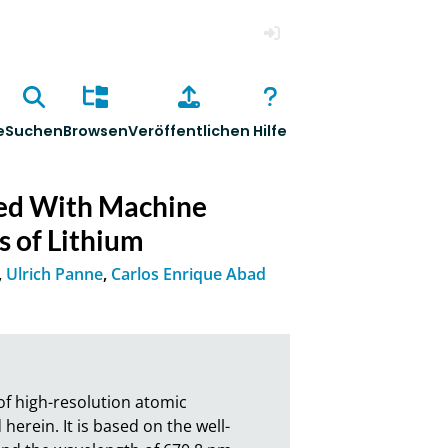
Anmelden
e
Suchen
Browsen
Veröffentlichen
Hilfe
ed With Machine
s of Lithium
,
Ulrich Panne
,
Carlos Enrique Abad
f high-resolution atomic 
erein. It is based on the well-