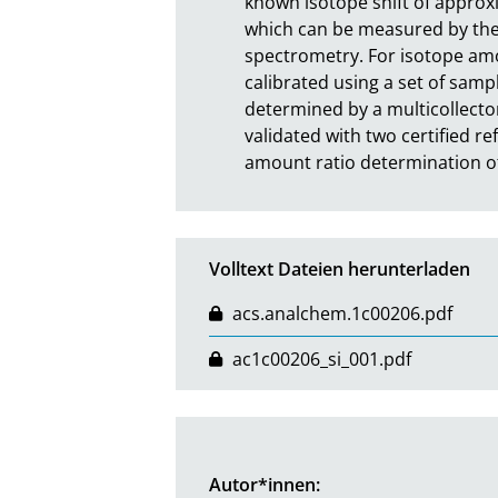
known isotope shift of approx
which can be measured by the 
spectrometry. For isotope amo
calibrated using a set of samp
determined by a multicollecto
validated with two certified 
amount ratio determination of
Volltext Dateien herunterladen
acs.analchem.1c00206.pdf
ac1c00206_si_001.pdf
Autor*innen: