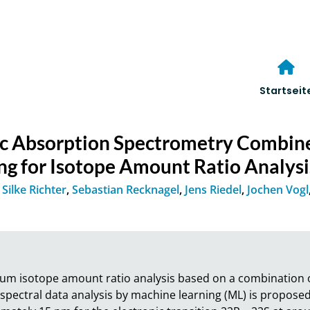
Startseit
ic Absorption Spectrometry Combin
ng for Isotope Amount Ratio Analysi
,
Silke Richter
,
Sebastian Recknagel
,
Jens Riedel
,
Jochen Vogl
hium isotope amount ratio analysis based on a combination o
ectral data analysis by machine learning (ML) is proposed h