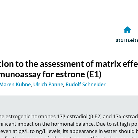
Startseit
tion to the assessment of matrix eff
munoassay for estrone (E1)
Maren Kuhne
,
Ulrich Panne
,
Rudolf Schneider
he estrogenic hormones 17β-estradiol (β-E2) and 17α-estradiol 
ificant impact on the hormonal balance. Due to ist high pote
even at pg/L to ng/L levels, its appearance in water should 