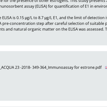
 for the presence of other estrogens. This study presents 
nosorbent assay (ELISA) for quantification of E1 in envir
 ELISA is 0.15 μg/L to 8.7 μg/L E1, and the limit of detection
pre-concentration step after careful selection of suitable 
nts and natural organic matter on the ELISA was assessed. The
er_ACQUA 23 -2018- 349-364_Immunoassay for estrone.pdf