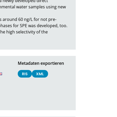
a newly developed direct 
onmental water samples using new 
 is around 60 ng/L for not pre-
phases for SPE was developed, too. 
 high selectivity of the 
Metadaten exportieren
RIS
XML