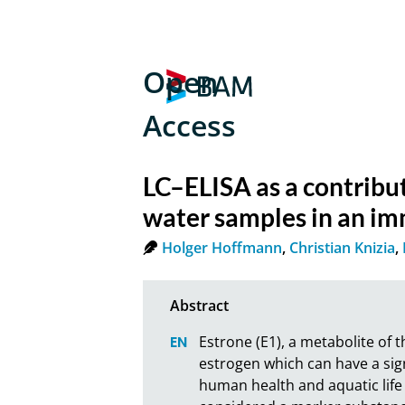
Open
Access
LC–ELISA as a contribu
water samples in an im
Holger Hoffmann
,
Christian Knizia
,
Estrone (E1), a metabolite of t
estrogen which can have a sign
human health and aquatic life 