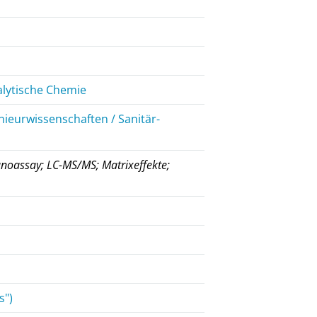
alytische Chemie
nieurwissenschaften / Sanitär-
noassay; LC-MS/MS; Matrixeffekte;
s")