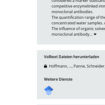
considered a marker substance
competitive enzymelinked immu
monoclonal antibodies.

The quantification range of the
concentrated water samples. A 
The influence of organic solve
monoclonal antibody
…
Volltext Dateien herunterladen
Hoffmann, ..., Panne, Schneid
Weitere Dienste