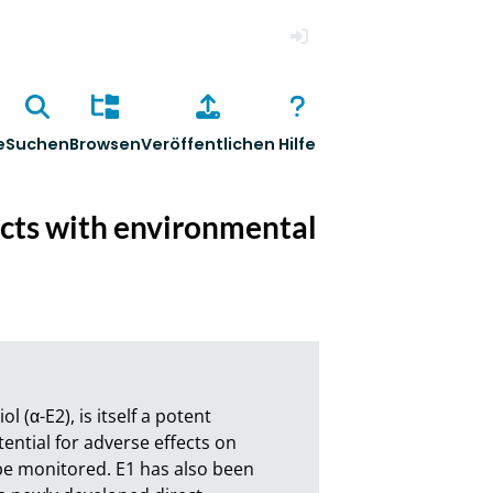
Anmelden
e
Suchen
Browsen
Veröffentlichen
Hilfe
ects with environmental
(α-E2), is itself a potent 
ntial for adverse effects on 
be monitored. E1 has also been 