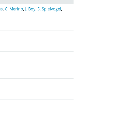
us
,
C. Merino
,
J. Boy
,
S. Spielvogel
,