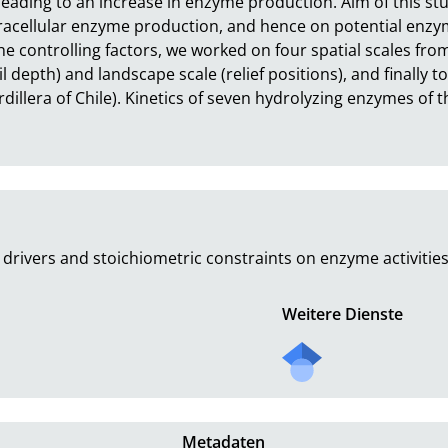
leading to an increase in enzyme production. Aim of this st
racellular enzyme production, and hence on potential enzym
he controlling factors, we worked on four spatial scales from
l depth) and landscape scale (relief positions), and finally t
dillera of Chile). Kinetics of seven hydrolyzing enzymes of th
drivers and stoichiometric constraints on enzyme activities 
Weitere Dienste
Metadaten