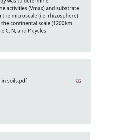
udy was to determine 
e activities (Vmax) and substrate 
 the microscale (i.e. rhizosphere) 
o the continental scale (1200 km 
e C, N, and P cycles 
in soils.pdf