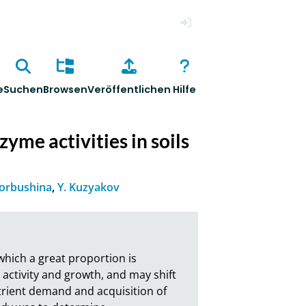
Anmelden
e
Suchen
Browsen
Veröffentlichen
Hilfe
yme activities in soils
orbushina
,
Y. Kuzyakov
 which a great proportion is 
activity and growth, and may shift 
rient demand and acquisition of 