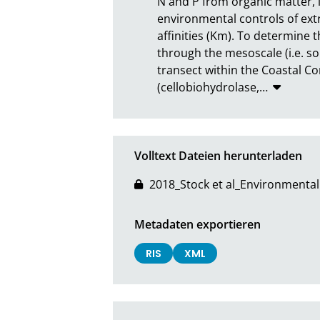
N and P from organic matter, 
environmental controls of ext
affinities (Km). To determine t
through the mesoscale (i.e. soi
transect within the Coastal Cor
(cellobiohydrolase,
…
Volltext Dateien herunterladen
2018_Stock et al_Environmental 
Metadaten exportieren
RIS
XML