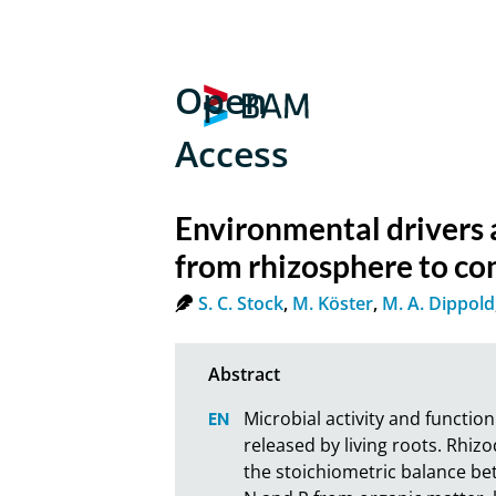
Open
Access
Environmental drivers a
from rhizosphere to con
S. C. Stock
,
M. Köster
,
M. A. Dippold
Microbial activity and functioni
released by living roots. Rhiz
the stoichiometric balance be