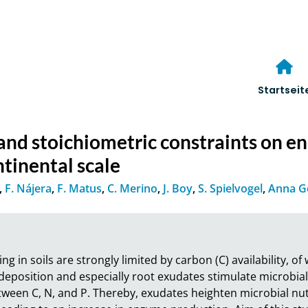
Startseit
nd stoichiometric constraints on enz
tinental scale
,
F. Nájera
,
F. Matus
,
C. Merino
,
J. Boy
,
S. Spielvogel
,
Anna G
ng in soils are strongly limited by carbon (C) availability, of
odeposition and especially root exudates stimulate microbial 
tween C, N, and P. Thereby, exudates heighten microbial nut