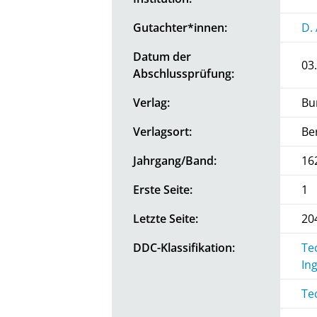
Gutachter*innen:
D.
Datum der
03
Abschlussprüfung:
Verlag:
Bu
Verlagsort:
Be
Jahrgang/Band:
16
Erste Seite:
1
Letzte Seite:
20
DDC-Klassifikation:
Te
In
Te