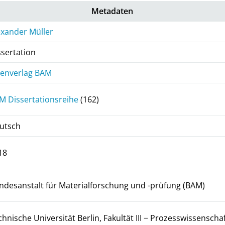
Metadaten
exander Müller
ssertation
genverlag BAM
M Dissertationsreihe
(162)
utsch
18
ndesanstalt für Materialforschung und -prüfung (BAM)
chnische Universität Berlin, Fakultät III − Prozesswissenscha