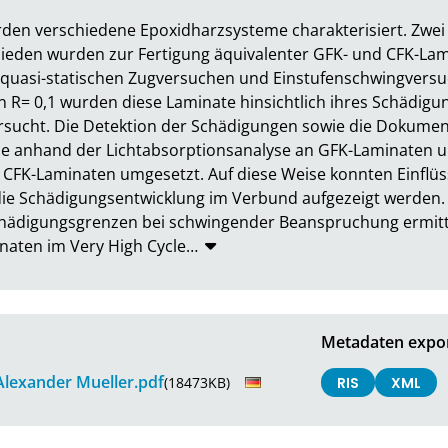
rden verschiedene Epoxidharzsysteme charakterisiert. Zwei
den wurden zur Fertigung äquivalenter GFK- und CFK-Lamin
n quasi-statischen Zugversuchen und Einstufenschwingversu
R= 0,1 wurden diese Laminate hinsichtlich ihres Schädigun
sucht. Die Detektion der Schädigungen sowie die Dokument
e anhand der Lichtabsorptionsanalyse an GFK-Laminaten u
 CFK-Laminaten umgesetzt. Auf diese Weise konnten Einflü
 die Schädigungsentwicklung im Verbund aufgezeigt werden.
hädigungsgrenzen bei schwingender Beanspruchung ermitte
aten im Very High Cycle
…
Metadaten expor
lexander Mueller.pdf
(18473KB)
RIS
XML