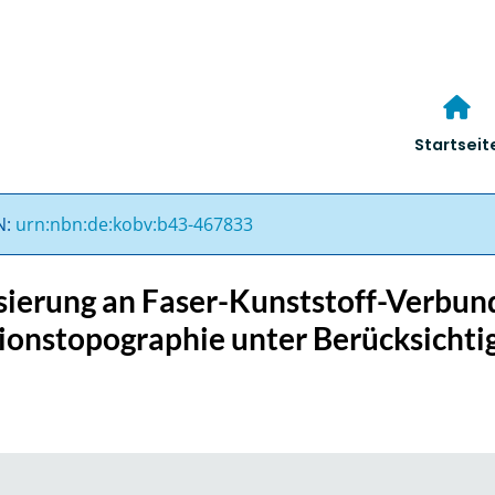
Startseit
N:
urn:nbn:de:kobv:b43-467833
sierung an Faser-Kunststoff-Verbu
ionstopographie unter Berücksichti