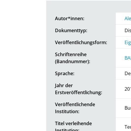
Autor*innen:
Al
Dokumenttyp:
Di
Veröffentlichungsform:
Ei
Schriftenreihe
BA
(Bandnummer):
Sprache:
De
Jahr der
20
Erstveröffentlichung:
Veröffentlichende
Bu
Institution:
Titel verleihende
Te
Institution: