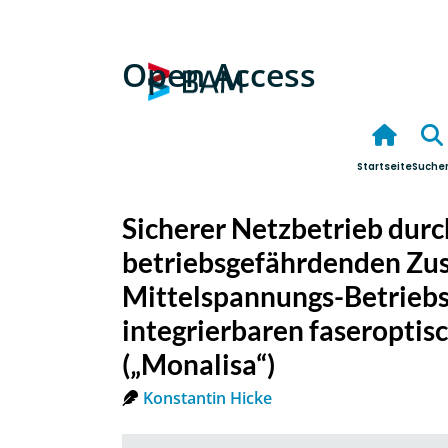
Open Access
Startseite
Suche
Sicherer Netzbetrieb dur
betriebsgefährdenden Zus
Mittelspannungs-Betrieb
integrierbaren faseropti
(„Monalisa“)
Konstantin Hicke