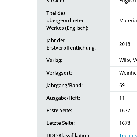
Sprache:
Englisc
Titel des
übergeordneten
Materia
Werkes (Englisch):
Jahr der
2018
Erstveröffentlichung:
Verlag:
Wiley‐
Verlagsort:
Weinhe
Jahrgang/Band:
69
Ausgabe/Heft:
11
Erste Seite:
1677
Letzte Seite:
1678
DDC-Klassifikation:
Technik