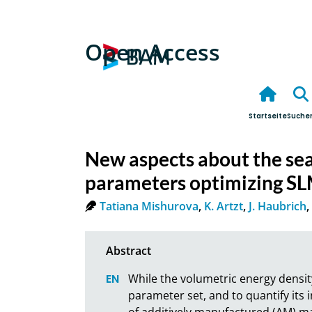
Open Access
Startseite
Suche
New aspects about the sea
parameters optimizing SL
Tatiana Mishurova
,
K. Artzt
,
J. Haubrich
,
While the volumetric energy densit
parameter set, and to quantify its
of additively manufactured (AM) ma