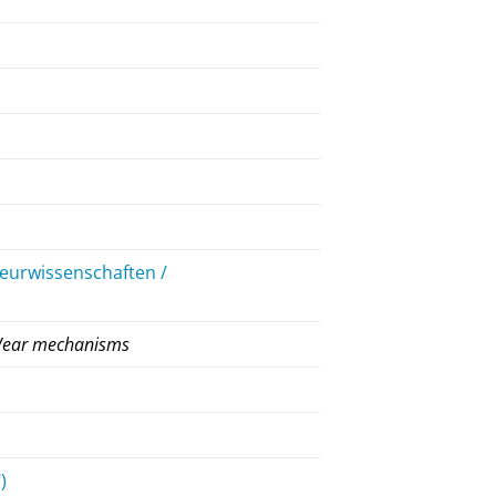
ieurwissenschaften /
n
; Wear mechanisms
)