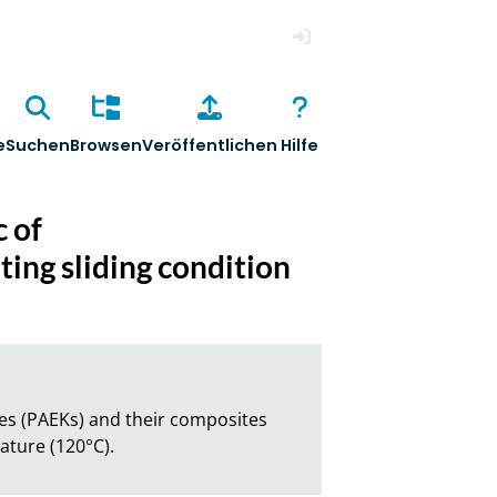
Anmelden
e
Suchen
Browsen
Veröffentlichen
Hilfe
c of
ing sliding condition
nes (PAEKs) and their composites 
ature (120°C).