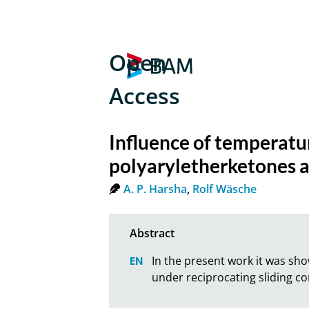
Open
Access
Influence of temperatur
polyaryletherketones a
A. P. Harsha
,
Rolf Wäsche
In the present work it was sho
under reciprocating sliding c