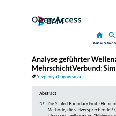
Open Access
Startseite
Suche
Analyse geführter Wellen
MehrschichtVerbund: Sim
Yevgeniya Lugovtsova
Die Scaled Boundary Finite Element
Methode, die vielversprechende Erg
Ultraschallwellen zeigt. Effizienz