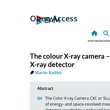
Open Access
Startseite
Suche
The colour X-ray camera – 
X-ray detector
Martin Radtke
The Color X-ray Camera CXC or SLc
of energy- and space-resolved meas
detector coupled to a polycapil-lar