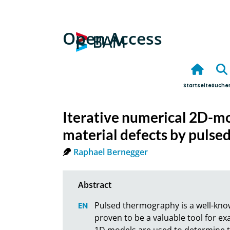
Open Access
Startseite
Suche
Iterative numerical 2D-mo
material defects by puls
Raphael Bernegger
Pulsed thermography is a well-kno
proven to be a valuable tool for exa
1D models are used to determine th