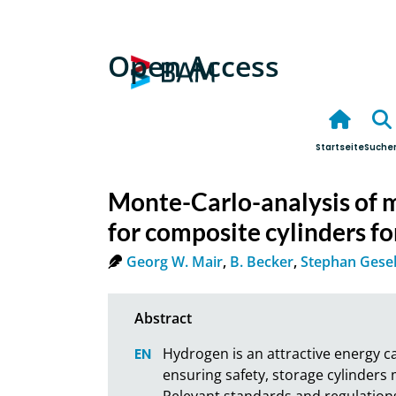
Open Access
Startseite
Suche
Monte-Carlo-analysis of 
for composite cylinders f
Georg W. Mair
,
B. Becker
,
Stephan Gesel
Hydrogen is an attractive energy car
ensuring safety, storage cylinders
Relevant standards and regulations