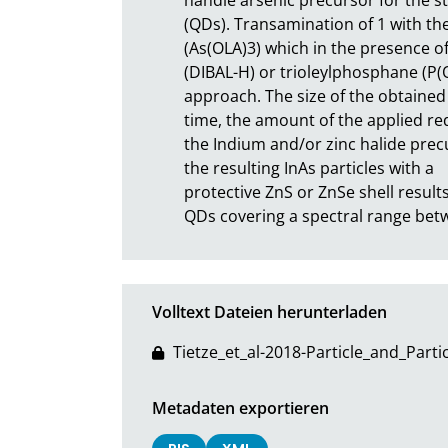
(QDs). Transamination of 1 with the
(As(OLA)3) which in the presence o
(DIBAL-H) or trioleylphosphane (P(OL
approach. The size of the obtained
time, the amount of the applied re
the Indium and/or zinc halide precurs
the resulting InAs particles with a 

protective ZnS or ZnSe shell resul
QDs covering a spectral range be
Volltext Dateien herunterladen
Tietze_et_al-2018-Particle_and_Part
Metadaten exportieren