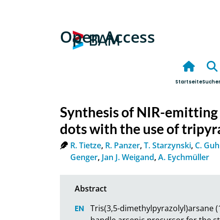
Open Access
Startseite
Suche
Synthesis of NIR-emitting
dots with the use of tripy
R. Tietze
,
R. Panzer
,
T. Starzynski
,
C. Guh
Genger
,
Jan J. Weigand
,
A. Eychmüller
Tris(3,5-dimethylpyrazolyl)arsane (
handle arsenic precursor for the s