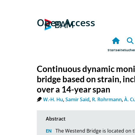
Open Access
Startseite
Suche
Continuous dynamic monit
bridge based on strain, i
over a 14-year span
W.-H. Hu
,
Samir Said
,
R. Rohrmann
,
À. C
The Westend Bridge is located on t