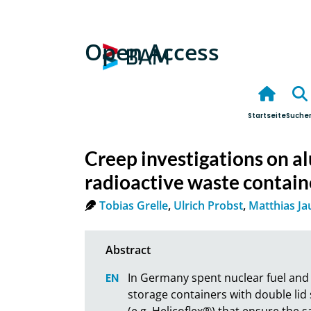
Open Access
Startseite
Suche
Creep investigations on al
radioactive waste contain
Tobias Grelle
,
Ulrich Probst
,
Matthias Ja
In Germany spent nuclear fuel and h
storage containers with double lid 
(e.g. Helicoflex®) that ensure the 