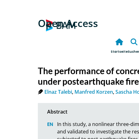
Open Access
Startseite
Suche
The performance of concre
under postearthquake fire
Elnaz Talebi
,
Manfred Korzen
,
Sascha H
In this study, a nonlinear three-di
and validated to investigate the re
subjected to post-earthquake fires.