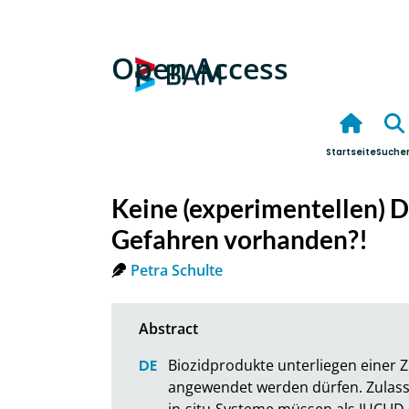
Open Access
Startseite
Suche
Keine (experimentellen) D
Gefahren vorhanden?!
Petra Schulte
Biozidprodukte unterliegen einer Zu
angewendet werden dürfen. Zulassu
in-situ-Systeme müssen als IUCLID