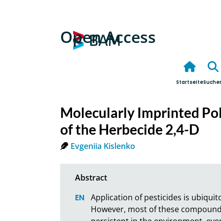
Open Access
Startseite
Suche
Molecularly Imprinted Po
of the Herbecide 2,4-D
Evgeniia Kislenko
Application of pesticides is ubiqui
However, most of these compounds 
persistent in the environment, even