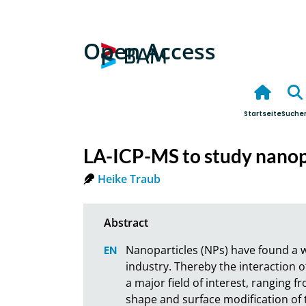
Open Access
Startseite
Suche
LA-ICP-MS to study nanopa
Heike Traub
Nanoparticles (NPs) have found a w
industry. Thereby the interaction o
a major field of interest, ranging f
shape and surface modification of 