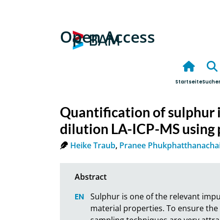
Open Access
Startseite
Suche
Quantification of sulphur 
dilution LA-ICP-MS using 
Heike Traub
,
Pranee Phukphatthanacha
Sulphur is one of the relevant impuri
material properties. To ensure the q
sampling techniques are very attrac