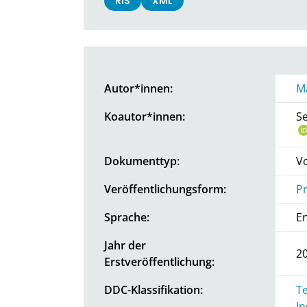
RIS
XML
Autor*innen:
Ma
Koautor*innen:
Se
Dokumenttyp:
V
Veröffentlichungsform:
P
Sprache:
En
Jahr der
2
Erstveröffentlichung:
DDC-Klassifikation:
Te
I