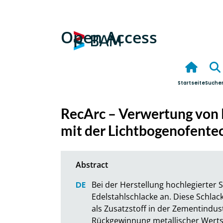
Open Access
Startseite
Suche
RecArc – Verwertung von 
mit der Lichtbogenofente
Bei der Herstellung hochlegierter S
Edelstahlschlacke an. Diese Schlacke
als Zusatzstoff in der Zementindus
Rückgewinnung metallischer Wertsto